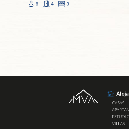
8
4
3
Aloj
CASAS
APARTA
ESTUDI
VILLAS