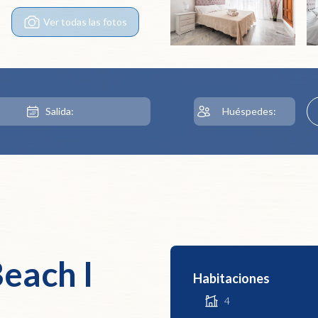
Ver todas las fotos
each I
Habitaciones
4