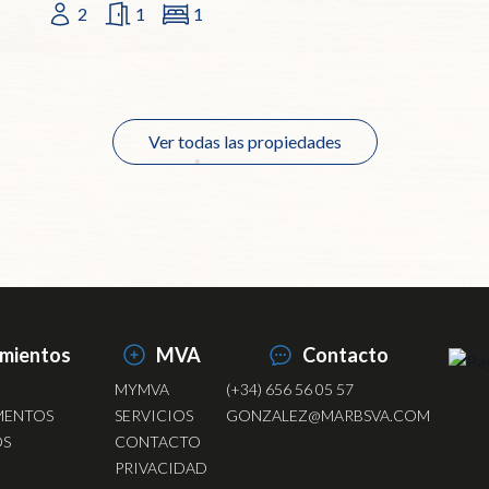
2
1
1
Ver todas las propiedades
amientos
MVA
Contacto
MYMVA
(+34) 656 56 05 57
MENTOS
SERVICIOS
GONZALEZ@MARBSVA.COM
OS
CONTACTO
PRIVACIDAD