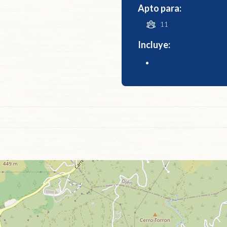
Apto para:
11
Incluye: