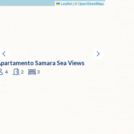
Leaflet
|
©
OpenStreetMap
partamento Samara Sea Views
4
2
3