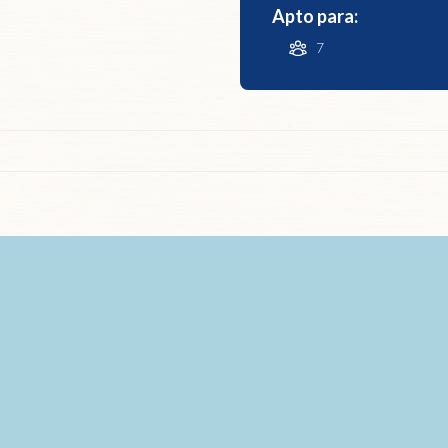
Apto para:
7