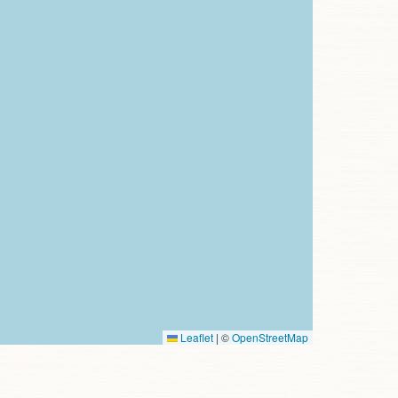
Leaflet
|
©
OpenStreetMap